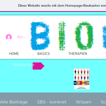
Diese Website wurde mit dem Homepage-Baukasten vo
Anmelden
n
HOME
BASICS
THERAPIEN
Nächster Kurs
Alle Beiträge
SBS - konkret
Wissen
Sc