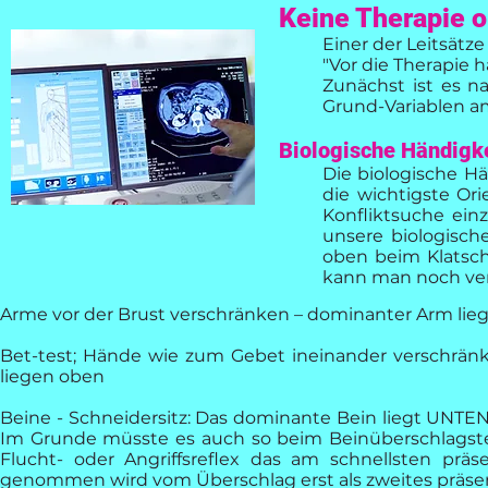
Keine Therapie 
Einer der Leitsätz
"Vor die Therapie 
Zunächst ist es na
Grund-Variablen am
Biologische Händigke
Die biologische Hä
die wichtigste Ori
Konfliktsuche einz
unsere biologisch
oben beim Klatsche
kann man noch ver
Arme vor der Brust verschränken – dominanter Arm lie
Bet-test; Hände wie zum Gebet ineinander verschrä
liegen oben
Beine - Schneidersitz: Das dominante Bein liegt UNTEN (
Im Grunde müsste es auch so beim Beinüberschlagste
Flucht- oder Angriffsreflex das am schnellsten prä
genommen wird vom Überschlag erst als zweites präsent