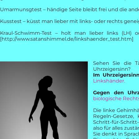
Umarmunsgtest – händige Seite bleibt frei und die ande
Kusstest – küsst man lieber mit links- oder rechts gen
Kraul-Schwimm-Test – holt man lieber links (LH) od
[
http://www.satanshimmel.de/linkshaender_test.htm
]
Sehen Sie die T
Uhrzeigersinn?
Im Uhrzeigersin
Linkshänder.
Gegen den Uhrz
biologische Recht
Die linke Gehirnhä
Regeln-Gesetze, 
Schritt-für-Schrit
also für alles zus
Sie denkt in Sprach