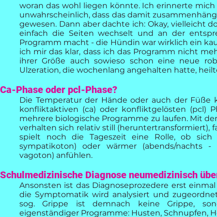
woran das wohl liegen könnte. Ich erinnerte mich zw
unwahrscheinlich, dass das damit zusammenhängen
gewesen. Dann aber dachte ich: Okay, vielleicht do
einfach die Seiten wechselt und an der entspre
Programm macht - die Hündin war wirklich ein k
ich mir das klar, dass ich das Programm nicht m
ihrer Größe auch sowieso schon eine neue robu
Ulzeration, die wochenlang angehalten hatte, heilt
Ca-Phase oder pcl-Phase?
Die Temperatur der Hände oder auch der Füße k
konfliktaktiven (ca) oder konfliktgelösten (pcl)
mehrere biologische Programme zu laufen. Mit den
verhalten sich relativ still (heruntertransformiert),
spielt noch die Tageszeit eine Rolle, ob sic
sympatikoton) oder wärmer (abends/nachts -
vagoton) anfühlen.
Schulmedizinische Diagnose neumedizinisch übe
Ansonsten ist das Diagnoseprozedere erst einmal n
die Symptomatik wird analysiert und zugeordnet,
sog. Grippe ist demnach keine Grippe, so
eigenständiger Programme: Husten, Schnupfen, He