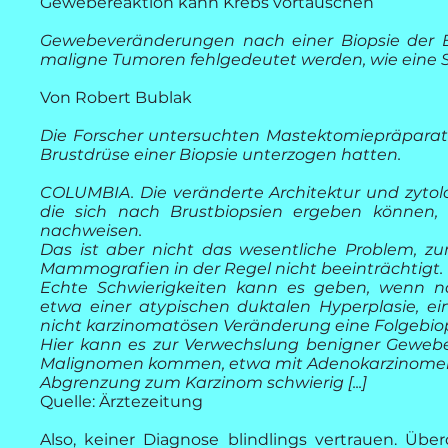
Gewebereaktion kann Krebs vortäuschen
Gewebeveränderungen nach einer Biopsie der Br
maligne Tumoren fehlgedeutet werden, wie eine St
Von Robert Bublak
Die Forscher untersuchten Mastektomiepräparate
Brustdrüse einer Biopsie unterzogen hatten.
COLUMBIA. Die veränderte Architektur und zyt
die sich nach Brustbiopsien ergeben können, 
nachweisen.
Das ist aber nicht das wesentliche Problem, zu
Mammografien in der Regel nicht beeinträchtigt.
Echte Schwierigkeiten kann es geben, wenn na
etwa einer atypischen duktalen Hyperplasie, ei
nicht karzinomatösen Veränderung eine Folgebi
Hier kann es zur Verwechslung benigner Gewebe
Malignomen kommen, etwa mit Adenokarzinome
Abgrenzung zum Karzinom schwierig [...]
Quelle:
Ärztezeitung
Also, keiner Diagnose blindlings vertrauen. Übe