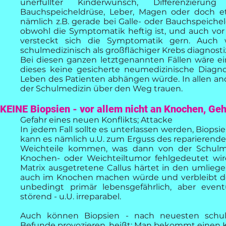
unerfüllter Kinderwunsch, Differenzierun
Bauchspeicheldrüse, Leber, Magen oder doch et
nämlich z.B. gerade bei Galle- oder Bauchspeiche
obwohl die Symptomatik heftig ist, und auch vo
versteckt sich die Symptomatik gern. Auch
schulmedizinisch als großflächiger Krebs diagnostizi
Bei diesen ganzen letztgenannten Fällen wäre e
dieses keine gesicherte neumedizinische Diagn
Leben des Patienten abhängen würde. In allen an
der Schulmedizin über den Weg trauen.
KEINE Biopsien - vor allem nicht an Knochen, Ge
Gefahr eines neuen Konflikts; Attacke
In jedem Fall sollte es unterlassen werden, Biop
kann es nämlich u.U. zum Erguss des reparierenden
Weichteile kommen, was dann von der Schulmedi
Knochen- oder Weichteiltumor fehlgedeutet wir
Matrix ausgetretene Callus härtet in den umlieg
auch im Knochen machen würde und verbleibt do
unbedingt primär lebensgefährlich, aber even
störend - u.U. irreparabel.
Auch können Biopsien - nach neuesten schulme
Befunde provozieren, heißt: Man bekommt einen Kr