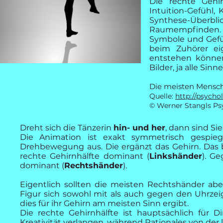
Die rechte Gehir
Intuition-Gefühl, 
Synthese-Überb
Raumempfinden. Die
Symbole und Gefüh
beim Zuhörer ei
entstehen können
Bilder, ja alle Si
Die meisten Mensch
Quelle:
http://psycho
© Werner Stangls Ps
Dreht sich die Tänzerin
hin- und her
, dann sind Sie
Die Animation ist exakt symmetrisch gespiege
Drehbewegung aus. Die ergänzt das Gehirn. Das b
rechte Gehirnhälfte dominant (
Linkshänder
). Ge
dominant (
Rechtshänder
).
Eigentlich sollten die meisten Rechtshänder ab
Figur sich sowohl mit als auch gegen den Uhrzei
dies für ihr Gehirn am meisten Sinn ergibt.
Die rechte Gehirnhälfte ist hauptsächlich für D
Kreativität verlangen, während Rationales von der l