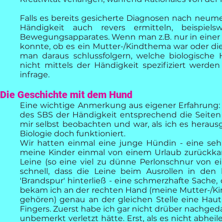
Falls es bereits gesicherte Diagnosen nach neum
Händigkeit auch revers ermitteln, beispiel
Bewegungsapparates. Wenn man z.B. nur in einer
konnte, ob es ein Mutter-/Kindthema war oder die
man daraus schlussfolgern, welche biologische 
nicht mittels der Händigkeit spezifiziert werd
infrage.
Die Geschichte mit dem Hund
Eine wichtige Anmerkung aus eigener Erfahrung: 
des SBS der Händigkeit entsprechend die Seiten -
mir selbst beobachten und war, als ich es herausge
Biologie doch funktioniert.
Wir hatten einmal eine junge Hündin - eine sehr
meine Kinder einmal von einem Urlaub zurückka
Leine (so eine viel zu dünne Perlonschnur von ei
schnell, dass die Leine beim Ausrollen in den
'Brandspur' hinterließ - eine schmerzhafte Sache, d
bekam ich an der rechten Hand (meine Mutter-/Kin
gehören) genau an der gleichen Stelle eine Haut
Fingers. Zuerst habe ich gar nicht drüber nachged
unbemerkt verletzt hätte. Erst, als es nicht abheil