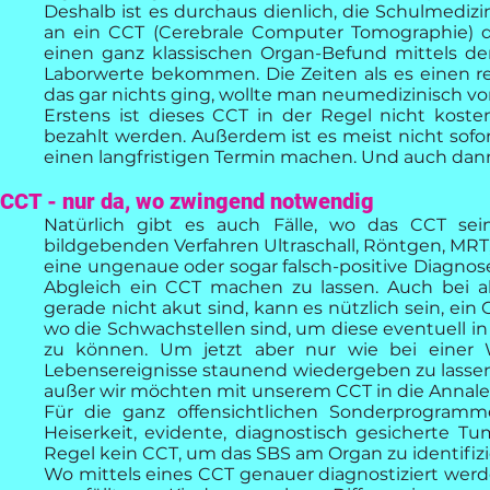
Deshalb ist es durchaus dienlich, die Schulmedizi
an ein CCT (Cerebrale Computer Tomographie) de
einen ganz klassischen Organ-Befund mittels 
Laborwerte bekommen. Die Zeiten als es einen r
das gar nichts ging, wollte man neumedizinisch v
Erstens ist dieses CCT in der Regel nicht kos
bezahlt werden. Außerdem ist es meist nicht sofo
einen langfristigen Termin machen. Und auch dan
CCT - nur da, wo zwingend notwendig
Natürlich gibt es auch Fälle, wo das CCT sein
bildgebenden Verfahren Ultraschall, Röntgen, MRT
eine ungenaue oder sogar falsch-positive Diagnose.
Abgleich ein CCT machen zu lassen. Auch bei al
gerade nicht akut sind, kann es nützlich sein, ei
wo die Schwachstellen sind, um diese eventuell i
zu können. Um jetzt aber nur wie bei einer W
Lebensereignisse staunend wiedergeben zu lassen, 
außer wir möchten mit unserem CCT in die Annale
Für die ganz offensichtlichen Sonderprogramm
Heiserkeit, evidente, diagnostisch gesicherte Tum
Regel kein CCT, um das SBS am Organ zu identifizie
Wo mittels eines CCT genauer diagnostiziert werd